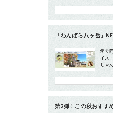
「わんぱら八ヶ岳」N
愛犬
イス
ちゃん
第2弾！この秋おすす