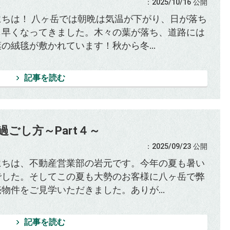
：2025/10/16
公開
にちは！ 八ヶ岳では朝晩は気温が下がり、日が落ち
も早くなってきました。木々の葉が落ち、道路には
の絨毯が敷かれています！秋から冬...
記事を読む
ごし方～Part４～
：2025/09/23
公開
にちは、不動産営業部の岩元です。今年の夏も暑い
でした。そしてこの夏も大勢のお客様に八ヶ岳で弊
物件をご見学いただきました。ありが...
記事を読む