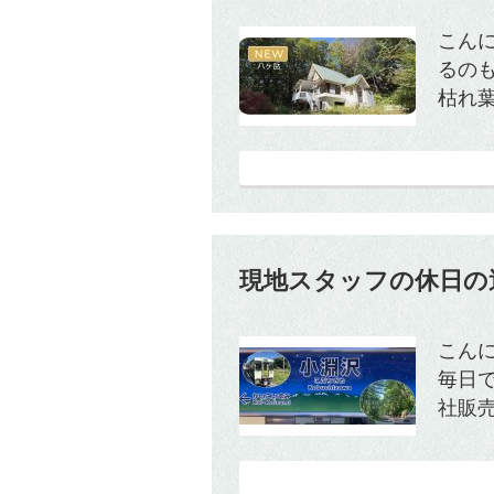
こん
るの
枯れ葉
現地スタッフの休日の過
こん
毎日
社販売