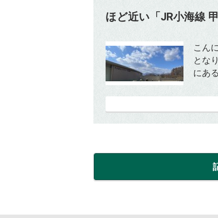
ほど近い「JR小海線 
こん
とな
にある