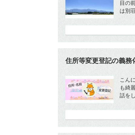
目の
は別荘
住所等変更登記の義務
こん
も綺
話をし