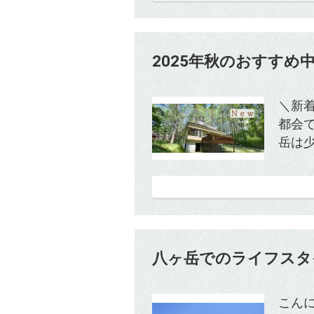
2025年秋のおすすめ
＼新
都会
岳は少
八ヶ岳でのライフスタ
こん