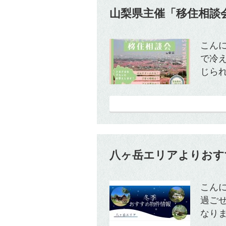
山梨県主催「移住相談
こん
で冷
じられ
八ヶ岳エリアよりおす
こん
過ご
なりま