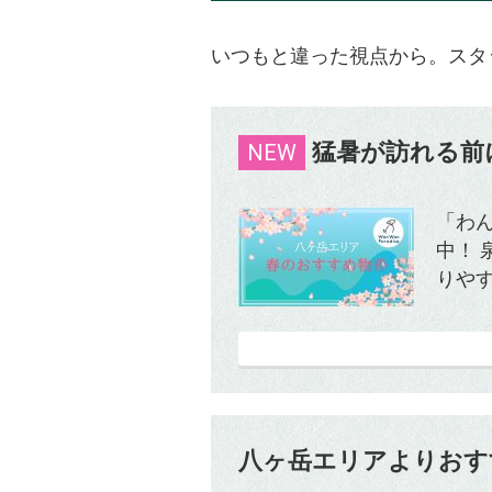
いつもと違った視点から。スタ
猛暑が訪れる前
NEW
「わ
中！
りやす
八ヶ岳エリアよりおす