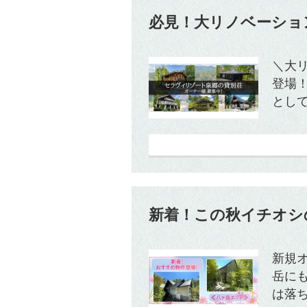
必見！大リノベーショ
＼大
登場
として
新着！この秋イチオシ
新規オ
岳に
は落ち