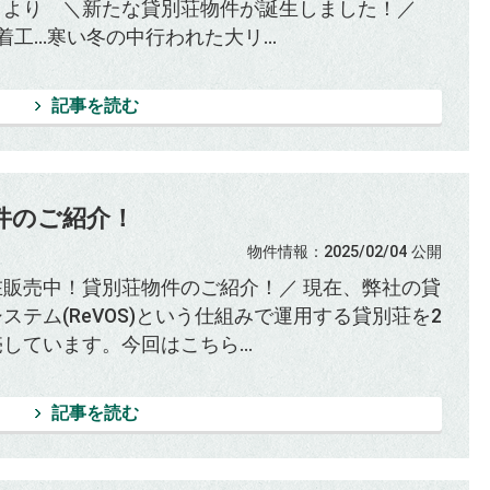
」より ＼新たな貸別荘物件が誕生しました！／
着工...寒い冬の中行われた大リ...
記事を読む
件のご紹介！
物件情報
：2025/02/04
公開
在販売中！貸別荘物件のご紹介！／ 現在、弊社の貸
ステム(ReVOS)という仕組みで運用する貸別荘を2
しています。今回はこちら...
記事を読む