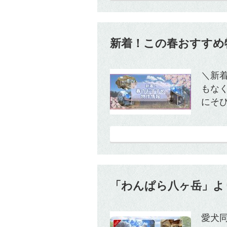
新着！この春おすすめ
＼新
もな
にそび
「わんぱら八ヶ岳」よ
愛犬