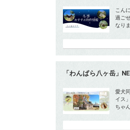
こん
過ご
なりま
「わんぱら八ヶ岳」N
愛犬
イス
ちゃん