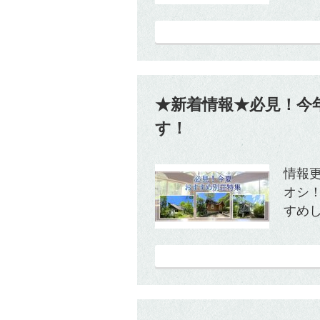
★新着情報★必見！今
す！
情報更
オシ
すめし