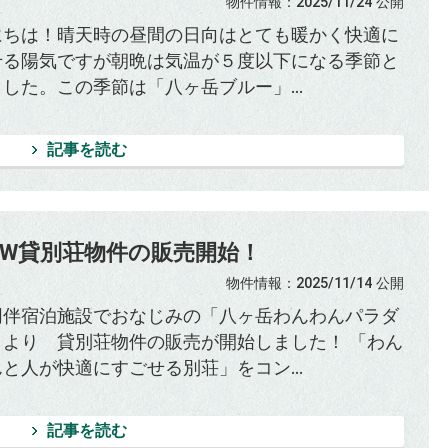
物件情報
：2025/11/24
公開
にちは！晴天時の昼間の日向はとても暖かく快適に
せる陽気ですが朝晩は気温が５度以下になる季節と
した。この季節は「八ヶ岳ブルー」...
記事を読む
EW貸別荘物件の販売開始！
物件情報
：2025/11/14
公開
同伴宿泊施設でおなじみの「八ヶ岳わんわんパラダ
」より 貸別荘物件の販売が開始しました！ 「わん
と人が快適にすごせる別荘」をコン...
記事を読む