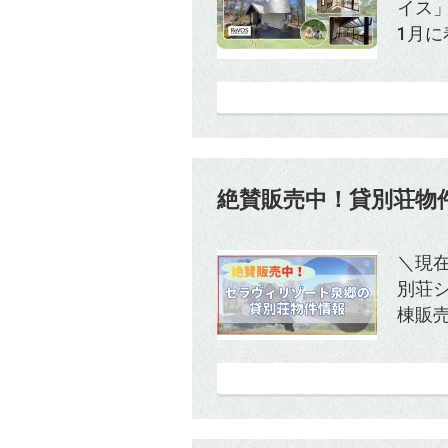
イス
1月に
絶賛販売中！貸別荘物
＼現
別荘シ
棟販売