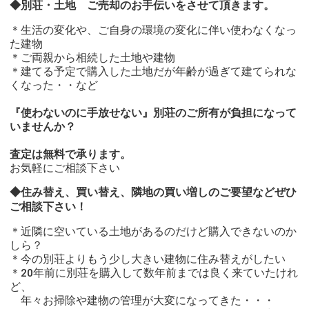
◆別荘・土地 ご売却のお手伝いをさせて頂きます。
管理体制
＊生活の変化や、ご自身の環境の変化に伴い使わなくなっ
た建物
＊ご両親から相続した土地や建物
建築・リフォーム
＊建てる予定で購入した土地だが年齢が過ぎて建てられな
くなった・・など
特設サイト
『使わないのに手放せない』別荘のご所有が負担になって
いませんか？
閉じる
査定は無料で承ります。
お気軽にご相談下さい
◆住み替え、買い替え、隣地の買い増しのご要望などぜひ
ご相談下さい！
＊近隣に空いている土地があるのだけど購入できないのか
しら？
＊今の別荘よりもう少し大きい建物に住み替えがしたい
＊20年前に別荘を購入して数年前までは良く来ていたけれ
ど、
年々お掃除や建物の管理が大変になってきた・・・