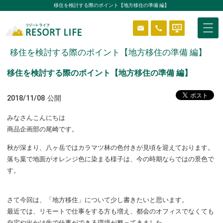
移住を検討する際のポイント【地方移住の準備 編】
移住を検討する際のポイント【地方移住の準備 編】
物件を探す
移住を検討する際のポイント【地方移住の準備 編】
2018/11/08
公開
はじめようリゾートライフ
みなさんこんにちは
商品企画部の尾崎です。
分譲エリア
秋が深まり、八ヶ岳ではカラマツ林の色付きが見頃を迎えております。
落ち葉で地面がオレンジ色に染まる様子は、今の時期ならではの景色で
す。
ニュース＆ブログ
さて今回は、「地方移住」について少し書きたいと思います。
貸別荘システム
ReVOS
最近では、リモートで仕事をする方も増え、都会のオフィスでなくても
自宅や出かけ先で仕事ができる環境が整ってきました。