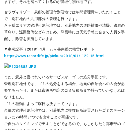
ますが、それを補ってくれるのが管理付別荘地です。
セラヴィリゾート泉郷の管理付別荘地では年間管理費をいただくこと
で、別荘地内の共用部分の管理を行います。
八ヶ岳エリアの管理付別荘地では、別荘地内の道路補修や清掃、路肩の
草刈り、巡回警備などをはじめ、降雪時には天気予報に合せて人員を手
配し、除雪を実施しています。
▼参考記事（2018年1月 八ヶ岳南麓の積雪レポート）
https://www.resortlife.jp/pickup/2018/01/-122-15.html
また、意外と喜ばれているサービスが、ゴミの処分手配です。
管理別荘地外では、ゴミの処分をする場合、地元の自治会への入会が必
要であったり、または市役所指定のゴミ集積所まで持っていかなければ
なりません。
ゴミの種類によって曜日も決まっています。
泉郷の管理付別荘地では、別荘地内に複数個所設置されたゴミステーシ
ョンに24時間いつでも出すことが可能です。
ご自分のタイミングで出すことができるので、もしかしたら都市部のゴ