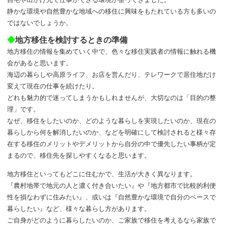
静かな環境や自然豊かな地域への移住に興味をもたれている方も多いの
管理体制
ではないでしょうか。
◆
地方移住を検討するときの準備
建築・リフォーム
地方移住の情報を集めていく中で、色々な移住実践者の情報に触れる機
会があると思います。
海辺の暮らしや高原ライフ、お店を営んだり、テレワークで居住地だけ
特設サイト
変えて現在の仕事を続けたり。
どれも魅力的で迷ってしまうかもしれませんが、大切なのは「目的の整
理」です。
閉じる
なぜ、移住をしたいのか、どのような暮らしを実現したいのか、現在の
暮らしから何を解消したいのか、などを明確にして検討されると様々存
在する移住のメリットやデメリットから自分の中で優先したい事柄が定
まるので、移住先を探しやすくなると思います。
地方移住といってもどこに住むかで、生活が大きく異なります。
『農村地帯で地元の人と濃く付き合いたい』や『地方都市で比較的利便
性を損なわずに住みたい』、或いは『自然豊かな環境で自分のペースで
暮らしたい』など、様々な暮らし方があります。
ご自身がどのように暮らしたいのか、ご家族で移住を考えるなら家族で