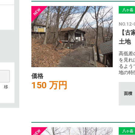
八ヶ岳
NO.12-
【古
土地
高低差
を見れ
るよう
地の特
価格
150 万円
 移
面積
八ヶ岳