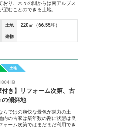
ており、木々の間からは南アルプス
が望むことのできる土地。
220㎡（66.55坪）
土地
建物
土地
18041B
家付き】リフォーム次第、古
きの傾斜地
ならではの爽快な景色が魅力の土
地内の古家は築年数の割に状態は良
フォーム次第ではまだまだ利用でき