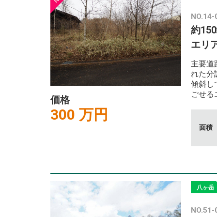
NO.14-
約1
エリ
主要道
れた分
傾斜し
ごせる
価格
300 万円
面積
八ヶ岳
NO.51-