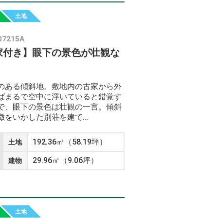
土地
07215A
家付き】眼下の景色が壮観な
のある傾斜地。敷地内の古家から外
ばまるで空中に浮いていると錯覚す
で、眼下の景色は壮観の一言。傾斜
徴をいかした別荘を建て…
192.36㎡（58.19坪）
土地
29.96㎡（9.06坪）
建物
土地