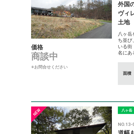
外国
ヴィ
土地
八ヶ岳
ち並び
価格
いる街
名にあ
商談中
※お問合せください
面積
八ヶ岳
NO.13-
道幅