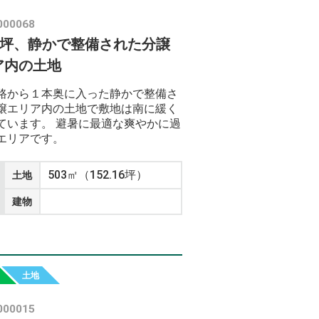
000068
50坪、静かで整備された分譲
ア内の土地
路から１本奥に入った静かで整備さ
譲エリア内の土地で敷地は南に緩く
ています。 避暑に最適な爽やかに過
エリアです。
503㎡（152.16坪）
土地
建物
土地
000015