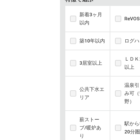
新着3ヶ月
ReVO
以内
築10年以内
ログハ
ＬＤＫ
3居室以上
以上
温泉引
公共下水エ
み可（
リア
野）
薪ストー
駅から
ブ/暖炉あ
20分圏
り