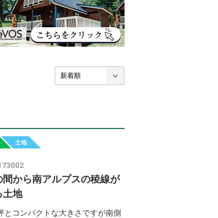
土地
173002
の間から南アルプスの稜線が
る土地
.5坪とコンパクトな大きさですが南側