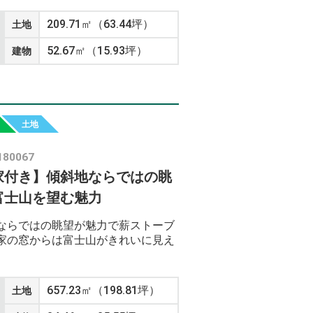
209.71㎡（63.44坪）
土地
52.67㎡（15.93坪）
建物
土地
180067
家付き】傾斜地ならではの眺
富士山を望む魅力
ならではの眺望が魅力で薪ストーブ
家の窓からは富士山がきれいに見え
657.23㎡（198.81坪）
土地