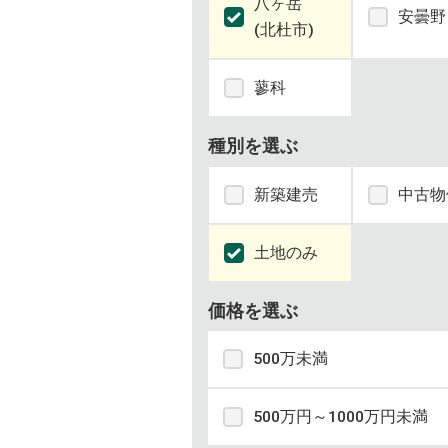
八ヶ岳
安曇野
(北杜市)
蓼科
種別を選ぶ
新築建売
中古物
土地のみ
価格を選ぶ
500万未満
500万円～1000万円未満