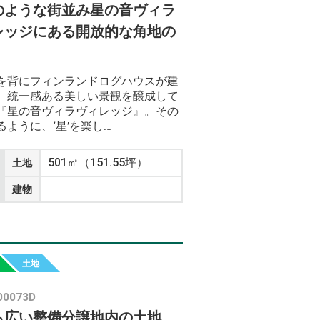
のような街並み星の音ヴィラ
レッジにある開放的な角地の
を背にフィンランドログハウスが建
、統一感ある美しい景観を醸成して
『星の音ヴィラヴィレッジ』。その
るように、‘星’を楽し…
501㎡（151.55坪）
土地
建物
土地
00073D
も広い整備分譲地内の土地