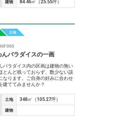
84.46㎡（25.55坪）
建物
土地
00F005
わんパラダイスの一画
んパラダイス内の区画は建物の無い
ほとんど残っておらず、数少ない該
になります。ご自身の好みに合わせ
を建ててみませんか？
348㎡（105.27坪）
土地
建物