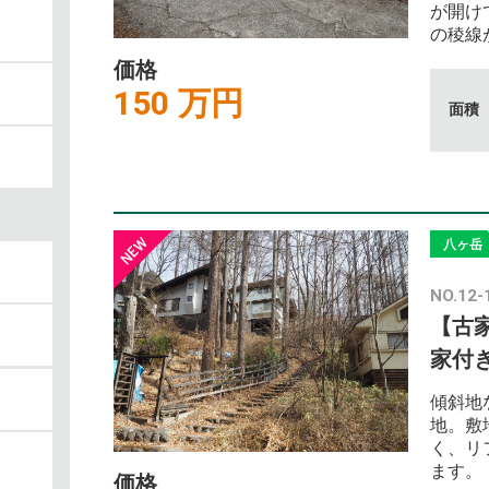
が開け
の稜線
価格
150 万円
面積
八ヶ岳
NO.12-
【古
家付
傾斜地
地。敷
く、リ
ます。
価格