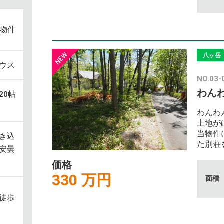
S物件
八ヶ岳
ウス
NO.03-
わん
20帖
わんわ
土地が
当物件
き込
た別荘
安曇
価格
330 万円
面積
徒歩