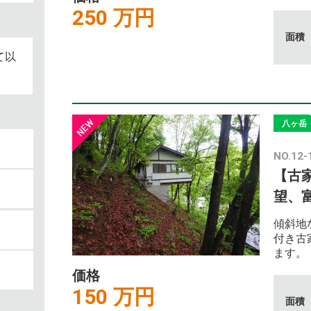
250 万円
面積
て以
八ヶ岳
NO.12-
【古
望、
傾斜地
付き古
ます。
価格
150 万円
面積