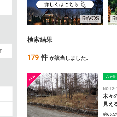
検索結果
件
179
件
が該当しました。
八ヶ岳
NO.12-
木々
見え
約66