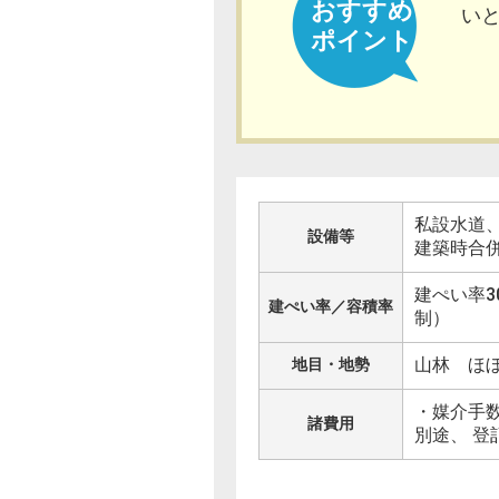
おすすめ
い
ポイント
私設水道
設備等
建築時合
建ぺい率3
建ぺい率／容積率
制）
山林 ほ
地目・地勢
・媒介手
諸費用
別途、 