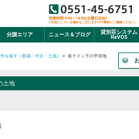
営業時間:9:00～18:00(水曜日定休)
※不在にしている場合もございますので事前にご連絡ください。
貸別荘システム
分譲エリア
ニュース＆ブログ
ReVOS
物件を探す（新築・中古・土地）
泉ライン下の平坦地
の土地
地