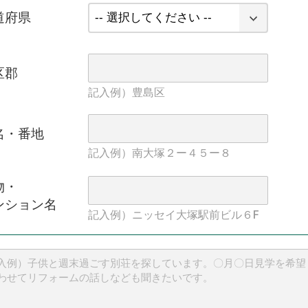
道府県
区郡
記入例）豊島区
名・番地
記入例）南大塚２ー４５ー８
物・
ンション名
記入例）ニッセイ大塚駅前ビル６F