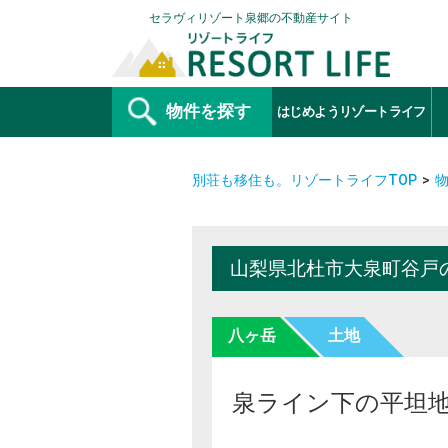
セラヴィリゾート泉郷の不動産サイト
物件を探す
はじめようリゾートライフ
別荘も移住も。リゾートライフTOP
山梨県北杜市大泉町谷戸
八ヶ岳
土地
泉ライン下の平坦