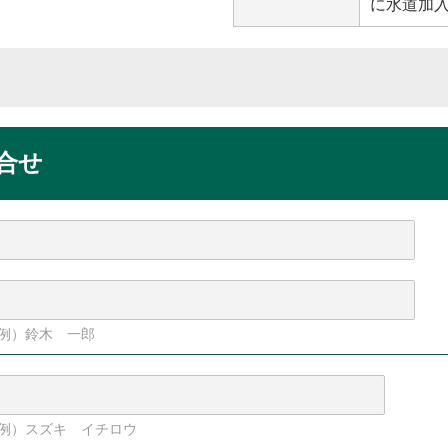
に水道加
合せ
例）鈴木 一郎
例）スズキ イチロウ