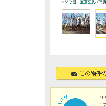
※間取図・区画図及び写
この物件
「
下