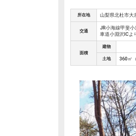
山梨県北杜市大
所在地
JR小海線甲斐小
交通
車道小淵沢ICより
建物
面積
360㎡（
土地