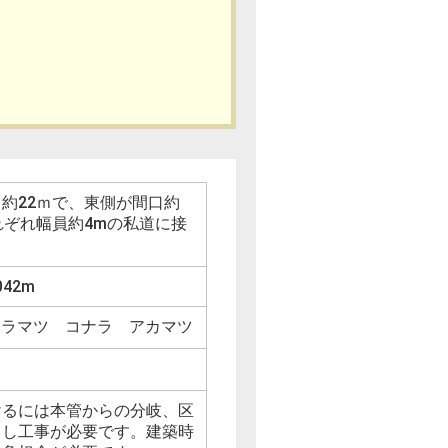
約22ｍで、東側が間口約
れぞれ幅員約4mの私道に接
042m
カラマツ コナラ アカマツ
けるには本管からの分岐、区
出し工事が必要です。建築時