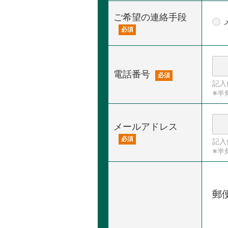
ご希望の連絡手段
必須
電話番号
必須
記入
※半
メールアドレス
必須
記入例
※半
郵