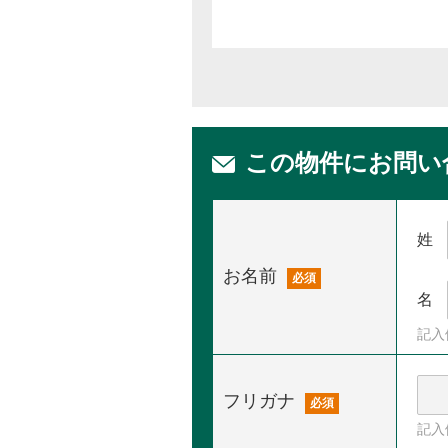
この物件にお問い
姓
お名前
必須
名
記入
フリガナ
必須
記入