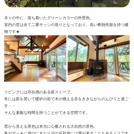
木々の中に、落ち着いたグリーンカラーの外壁色。
室内の窓は全て二重サッシの造りとなっており、高い断熱性能を持つ建
物です★
リビングには存在感のある薪ストーブ。
冬には薪を焚いて暖炉の前で木が燃える音をききながらのんびりと過ご
す・・
そんな素敵な時間を持つことができる空間です。
窓から見える景色は本当に心癒される大自然の景色。
鳥がデッキに遊びにきたり川の反対岸には鹿が来ることもあるようです