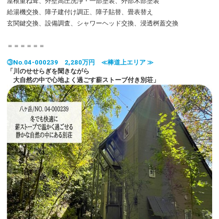
屋根重ね葺、外壁高圧洗浄・一部塗装、外部木部塗装
給湯機交換、障子建付け調正、障子貼替、畳表替え
玄関鍵交換、設備調査、シャワーヘッド交換、浸透桝蓋交換
＝＝＝＝＝＝
③No.04-000239 2,280万円 ≪棒道上エリア ≫
「川のせせらぎを聞きながら
大自然の中で心地よく過ごす薪ストーブ付き別荘」