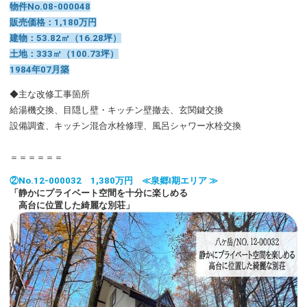
物件No.08-000048
販売価格：1,180万円
建物：53.82㎡（16.28坪）
土地：333㎡（100.73坪）
1984年07月築
◆主な改修工事箇所
給湯機交換、目隠し壁・キッチン壁撤去、玄関鍵交換
設備調査、キッチン混合水栓修理、風呂シャワー水栓交換
＝＝＝＝＝＝
②No.12-000032 1,380万円 ≪泉郷Ⅰ期エリア ≫
「静かにプライベート空間を十分に楽しめる
高台に位置した綺麗な別荘」