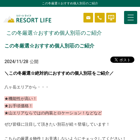
この冬厳選☆おすすめ個人別荘のご紹介
この冬厳選☆おすすめ個人別荘のご紹介
物件を探す
この冬厳選☆おすすめ個人別荘のご紹介
2024/11/28
公開
はじめようリゾートライフ
＼この冬厳選☆絶対的におすすめの個人別荘をご紹介／
八ヶ岳エリアから・・・
分譲エリア
★機能性が高い！
★お手頃価格！
ニュース＆ブログ
★山エリアならではの内装とロケーション！などなど
ぜひ皆様に注目して頂きたい別荘が続々登場しています！
貸別荘システム
ReVOS
こちらの厳選４物件！お見逃しないようにチェックしてください！