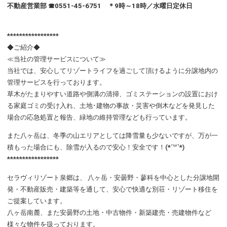
不動産営業部 ☎0551-45-6751 ＊9時～18時／水曜日定休日
*****************
◆ご紹介◆
≪当社の管理サービスについて≫
当社では、安心してリゾートライフを過ごして頂けるように分譲地内の
管理サービスを行っております。
草木がたまりやすい道路や側溝の清掃、ゴミステーションの設置におけ
る家庭ゴミの受け入れ、土地･建物の事故・災害や倒木などを発見した
場合の応急処置と報告、緑地の維持管理なども行っています。
また八ヶ岳は、冬季の山エリアとしては降雪量も少ないですが、万が一
積もった場合にも、除雪が入るので安心！安全です！(*´꒳`*)
*****************
セラヴィリゾート泉郷は、 八ヶ岳・安曇野・蓼科を中心とした分譲地開
発・不動産販売・建築等を通して、安心で快適な別荘・リゾート移住を
ご提案しています。
八ヶ岳南麓、また安曇野の土地・中古物件・新築建売・売建物件など
様々な物件を扱っております。