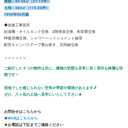
建物：89.69㎡（27.13坪）
土地：383㎡（115.86坪）
1990年06月築
◆改修工事箇所
給湯機・オイルタンク交換、2階便器交換、和室畳交換
FF暖房機交換、シャワーヘッドジョイント修理
配管キャンバステープ重ね巻き、玄関鍵交換
＝＝＝＝＝＝
ご紹介した４つの物件は共に、建物の状態も非常に良く室内も綺麗な状
態です！
現地でしか感じられない空気や季節や環境があります🎵
ぜひ、八ヶ岳の土地へ見学にいらして下さい★
お問合せはこちらから
★
WEBはこちらから
★お電話は下記までご連絡ください