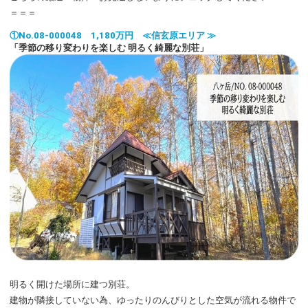
＝＝＝
管理体制
①No.08-000048 1,180万円 ≪信玄原エリア ≫
「季節の移り変わりを楽しむ 明るく綺麗な別荘」
建築・リフォーム
特設サイト
閉じる
明るく開けた場所に建つ別荘。
建物が隣接していない為、ゆったりのんびりとした空気が流れる物件で