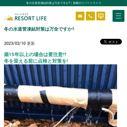
冬の水道管凍結対策は万全ですか?｜泉郷のリゾートライフ
冬の水道管凍結対策は万全ですか?
物件を探す
2023/02/10
更新
築15年以上の場合は要注意!?
冬を迎える前に点検と対策を!
はじめようリゾートライフ
分譲エリア
ニュース＆ブログ
貸別荘システム
ReVOS