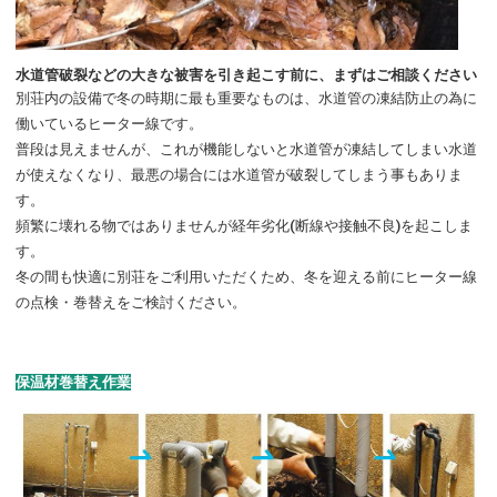
管理体制
水道管破裂などの大きな被害を引き起こす前に、まずはご相談ください
別荘内の設備で冬の時期に最も重要なものは、水道管の凍結防止の為に
建築・リフォーム
働いているヒーター線です。
普段は見えませんが、これが機能しないと水道管が凍結してしまい水道
特設サイト
が使えなくなり、最悪の場合には水道管が破裂してしまう事もありま
す。
頻繁に壊れる物ではありませんが経年劣化(断線や接触不良)を起こしま
閉じる
す。
冬の間も快適に別荘をご利用いただくため、冬を迎える前にヒーター線
の点検・巻替えをご検討ください。
保温材巻替え作業