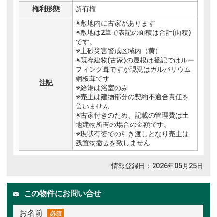
権利形態
所有権
※敷地内に古家があります
※敷地は2筆で表記の面積は合計(面積)
です。
※土砂災害警戒区域内（黄）
※既存建物(古家)の屋根は登記ではルー
フィング葺ですが現況はガルバリウム
鋼板葺です
注記
※給湯は浴室のみ
※売主は建物部分の契約不適合責任を
負いません
※古家付きのため、記載の管理費は土
地建物所有の場合の金額です。
※現状有姿での引き渡しとなり売主は
残置物撤去を致しません
情報登録日：2026年05月25日
この物件にお問い合せ
お名前
必須