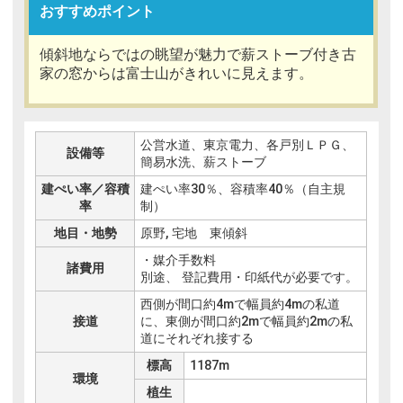
おすすめ
ポイント
傾斜地ならではの眺望が魅力で薪ストーブ付き古
家の窓からは富士山がきれいに見えます。
公営水道、東京電力、各戸別ＬＰＧ、
設備等
簡易水洗、薪ストーブ
建ぺい率／容積
建ぺい率30％、容積率40％（自主規
率
制）
地目・地勢
原野, 宅地 東傾斜
・媒介手数料
諸費用
別途、 登記費用・印紙代が必要です。
西側が間口約4mで幅員約4mの私道
接道
に、東側が間口約2mで幅員約2mの私
道にそれぞれ接する
標高
1187m
環境
植生