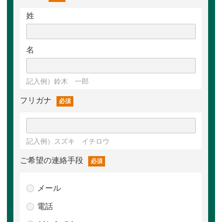
姓
名
記入例）鈴木 一郎
フリガナ
必須
記入例）スズキ イチロウ
ご希望の連絡手段
必須
メール
電話