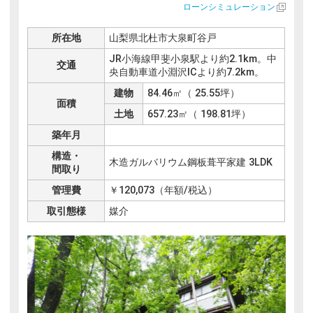
ローンシミュレーション
管理体制
所在地
山梨県北杜市大泉町谷戸
JR小海線甲斐小泉駅より約2.1km。中
建築・リフォーム
交通
央自動車道小淵沢ICより約7.2km。
建物
84.46㎡（ 25.55坪）
面積
特設サイト
土地
657.23㎡（ 198.81坪）
築年月
閉じる
構造・
木造ガルバリウム鋼板葺平家建 3LDK
間取り
管理費
￥120,073（年額/税込）
取引態様
媒介