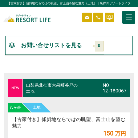
【古家付き】傾斜地ならではの眺望、富士山を望む魅力（土地）｜泉郷のリゾートライフ
物件を探す
お問い合せリストを見る
0
はじめようリゾートライフ
山梨県北杜市大泉町谷戸の
NO.
分譲エリア
NEW
12-180067
土地
ニュース＆ブログ
八ヶ岳
土地
【古家付き】傾斜地ならではの眺望、富士山を望む
魅力
貸別荘システム
ReVOS
150
万円