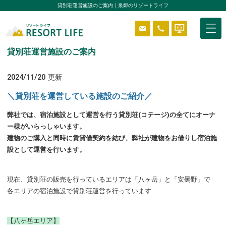
貸別荘運営施設のご案内｜泉郷のリゾートライフ
貸別荘運営施設のご案内
物件を探す
2024/11/20
更新
＼貸別荘を運営している施設のご紹介／
はじめようリゾートライフ
弊社では、宿泊施設として運営を行う貸別荘(コテージ)の全てにオーナ
ー様がいらっしゃいます。
建物のご購入と同時に賃貸借契約を結び、弊社が建物をお借りし宿泊施
分譲エリア
設として運営を行います。
ニュース＆ブログ
現在、貸別荘の販売を行っているエリアは「八ヶ岳」と「安曇野」で
各エリアの宿泊施設で貸別荘運営を行っています
貸別荘システム
ReVOS
【八ヶ岳エリア】