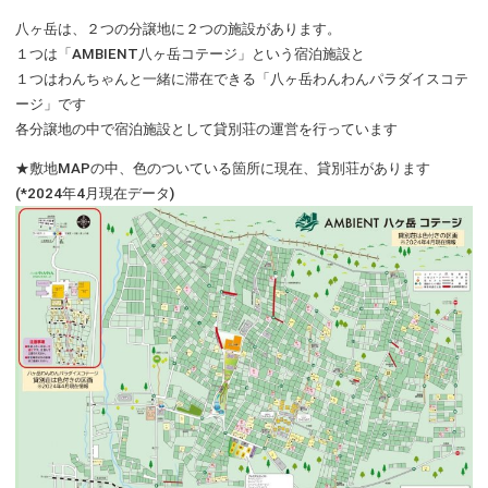
管理体制
八ヶ岳は、２つの分譲地に２つの施設があります。
１つは「AMBIENT八ヶ岳コテージ」という宿泊施設と
１つはわんちゃんと一緒に滞在できる「八ヶ岳わんわんパラダイスコテ
建築・リフォーム
ージ」です
各分譲地の中で宿泊施設として貸別荘の運営を行っています
特設サイト
★敷地MAPの中、色のついている箇所に現在、貸別荘があります
(*2024年4月現在データ)
閉じる