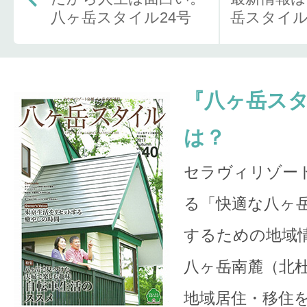
八ヶ岳スタイル24号
岳スタイ
『八ヶ岳ス
は？
セラヴィリゾー
る「快適な八ヶ
するための地域
八ヶ岳南麓（北
地域居住・移住